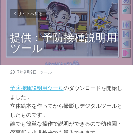
サイトへ戻る
提供：予防接種説明用
ツール
2017年9月9日
·
ツール
予防接種説明用ツール
のダウンロードを開始し
ました．
立体絵本を作ってから撮影しデジタルツールと
したものです．
誰でも簡単な操作で説明ができるので幼稚園・
保育所・小児外来でも導入できます．