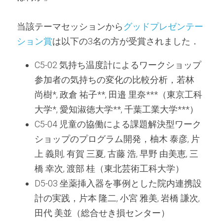
当該テーマセッションから
グッドプレゼンテー
ション賞
は以下の3名の方が受賞されました．
C5-02 気持ち温度計によるワークショップ
参加者の気持ちの変化の比較分析，若林 
尚樹*, 政倉 祐子**, 田邉 里奈***（東京工科
大学*, 愛知淑徳大学**, 千葉工業大学***）
C5-04 児童の協働による課題解決型ワーク
ショップのプログラム開発，柚木 泰彦, 片
上 義則, 有賀 三夏, 古藤 浩, 早野 由美恵, 三
橋 幸次, 渡部 桂（東北芸術工科大学）
D5-03 坐薬挿入器を事例とした院内連携設
計の実践，片本 隆二, 小宮 雅美, 岩橋 謙次, 
田代 美並（総合せき損センター）