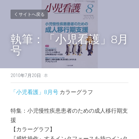
サイトへ戻る
執筆：「小児看護」8月
号
2010年7月20日
·
本
「小児看護」8月号
 カラーグラフ
特集：小児慢性疾患患者のための成人移行期支
援
【カラーグラフ】
『感性操作』するインタフェースを持つインタ