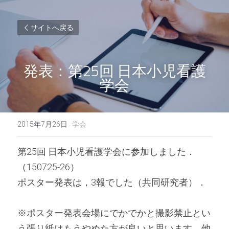
サイトへ戻る
発表：第25回 日本小児看護
学会
2015年7月26日
·
学会
第25回 日本小児看護学会に参加しました．
（150725-26）
ポスター発表は，3報でした（共同研究者）．
※ポスター発表会場にでかでかと撮影禁止とい
う張り紙はもうやめた方が良いと思います．他